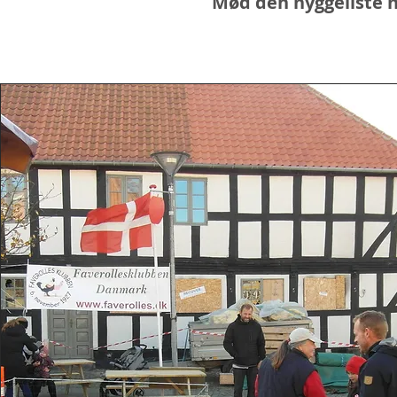
Mød den hyggeliste hø